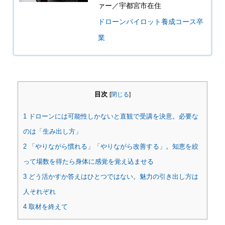
ァー／宇都宮市在住
ドローンパイロット養成コース卒
業
目次
[
閉じる
]
1
ドローンには可能性しかないと直観で受講を決意。必要な
のは「生み出し方」
2
「やりながら慣れる」「やりながら改善する」。知恵を絞
って場数を得たら身体に感覚を覚え込ませる
3
どう活かすか答えはひとつではない。魅力の引き出し方は
人それぞれ
4
取材を終えて